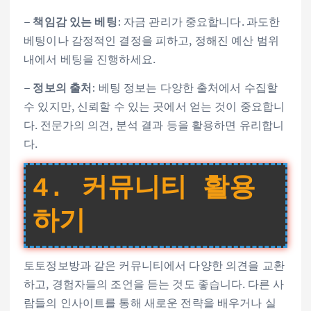
–
책임감 있는 베팅
: 자금 관리가 중요합니다. 과도한
베팅이나 감정적인 결정을 피하고, 정해진 예산 범위
내에서 베팅을 진행하세요.
–
정보의 출처
: 베팅 정보는 다양한 출처에서 수집할
수 있지만, 신뢰할 수 있는 곳에서 얻는 것이 중요합니
다. 전문가의 의견, 분석 결과 등을 활용하면 유리합니
다.
4. 커뮤니티 활용
하기
토토정보방과 같은 커뮤니티에서 다양한 의견을 교환
하고, 경험자들의 조언을 듣는 것도 좋습니다. 다른 사
람들의 인사이트를 통해 새로운 전략을 배우거나 실