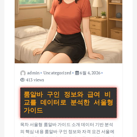
admin
Uncategorized
6월 4, 2026
413 views
룸알바 구인 정보와 급여 비
교를 데이터로 분석한 서울형
가이드
목차 서울형 룸알바 가이드 소개 데이터 기반 분석
의 핵심 내용 룸알바 구인 정보와 자격 요건 서울에