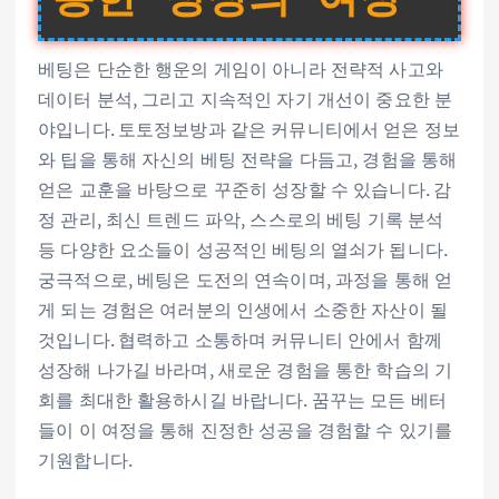
베팅은 단순한 행운의 게임이 아니라 전략적 사고와
데이터 분석, 그리고 지속적인 자기 개선이 중요한 분
야입니다. 토토정보방과 같은 커뮤니티에서 얻은 정보
와 팁을 통해 자신의 베팅 전략을 다듬고, 경험을 통해
얻은 교훈을 바탕으로 꾸준히 성장할 수 있습니다. 감
정 관리, 최신 트렌드 파악, 스스로의 베팅 기록 분석
등 다양한 요소들이 성공적인 베팅의 열쇠가 됩니다.
궁극적으로, 베팅은 도전의 연속이며, 과정을 통해 얻
게 되는 경험은 여러분의 인생에서 소중한 자산이 될
것입니다. 협력하고 소통하며 커뮤니티 안에서 함께
성장해 나가길 바라며, 새로운 경험을 통한 학습의 기
회를 최대한 활용하시길 바랍니다. 꿈꾸는 모든 베터
들이 이 여정을 통해 진정한 성공을 경험할 수 있기를
기원합니다.