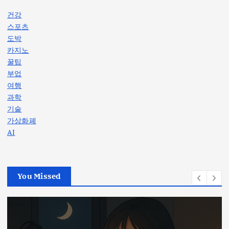
건강
스포츠
도박
카지노
꿀팁
부업
여행
과학
기술
가상화폐
AI
You Missed