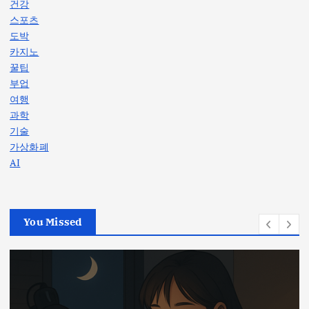
건강
스포츠
도박
카지노
꿀팁
부업
여행
과학
기술
가상화폐
AI
You Missed