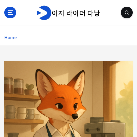
S
k
i
p
t
Home
o
c
o
n
t
e
n
t