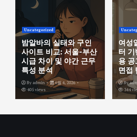
Uncategorized
Uncateg
밤알바의 실태와 구인
여성
사이트 비교: 서울-부산
터 기
시급 차이 및 야간 근무
용 공
특성 분석
면접 
By
admin
6월 4, 2026
By
adm
405 views
344 vi