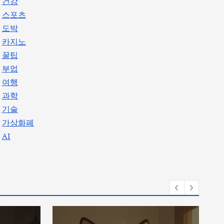
건강
스포츠
도박
카지노
꿀팁
부업
여행
과학
기술
가상화폐
AI