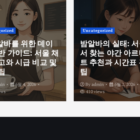
orized
Uncategorized
알바를 위한 데이
밤알바의 실태: 
반 가이드: 서울 채
서 찾는 야간 아
고와 시급 비교 및
트 추천과 시간표
팁
팁
in
6월 4, 2026
By
admin
6월 2, 2026
ews
410 views