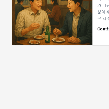
와 메
성의 
은 맥
Conti