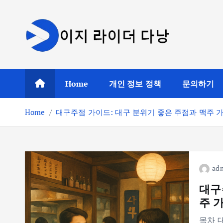
S
k
i
p
t
o
Home
개인 정보 정책
문의하기
c
o
Home
대구주점 가이드: 대구 분위기 좋은 주점과 맥주 
n
t
e
n
t
ad
대구
주 
목차 