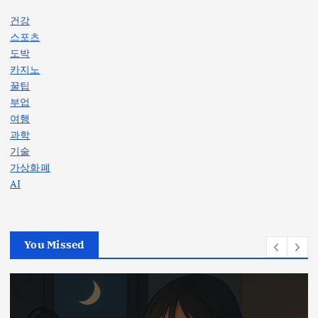
건강
스포츠
도박
카지노
꿀팁
부업
여행
과학
기술
가상화폐
AI
You Missed