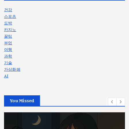
건강
스포츠
도박
카지노
꿀팁
부업
여행
과학
기술
가상화폐
AI
You Missed