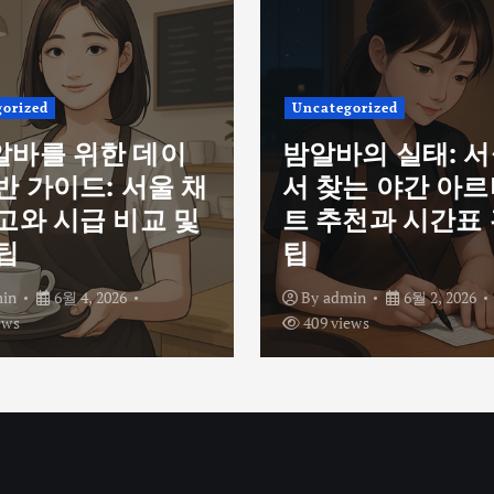
orized
Uncategorized
알바를 위한 데이
밤알바의 실태: 
반 가이드: 서울 채
서 찾는 야간 아
고와 시급 비교 및
트 추천과 시간표
팁
팁
in
6월 4, 2026
By
admin
6월 2, 2026
ews
409 views