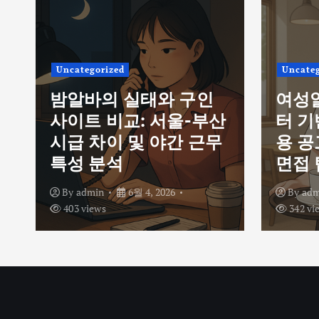
Uncategorized
Uncateg
밤알바의 실태와 구인
여성
사이트 비교: 서울-부산
터 기
시급 차이 및 야간 근무
용 공
특성 분석
면접 
By
admin
6월 4, 2026
By
adm
403 views
342 vi