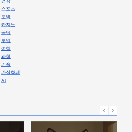
건강
스포츠
도박
카지노
꿀팁
부업
여행
과학
기술
가상화폐
AI