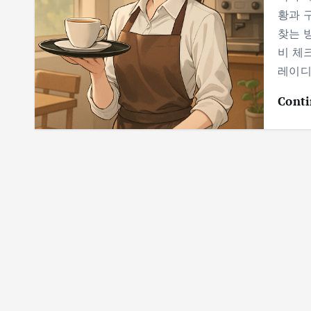
황과 
찾는 
비 체
레이디
Conti