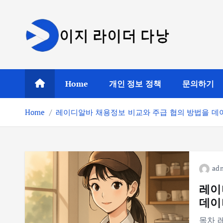
S
k
i
p
t
o
Home
개인 정보 정책
문의하기
c
o
Home
레이디알바 채용정보 비교와 주급 협의 방법을 데
n
t
e
n
t
ad
레이
데이
목차 