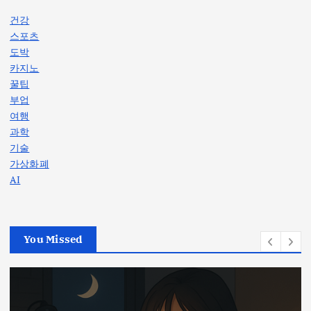
건강
스포츠
도박
카지노
꿀팁
부업
여행
과학
기술
가상화폐
AI
You Missed