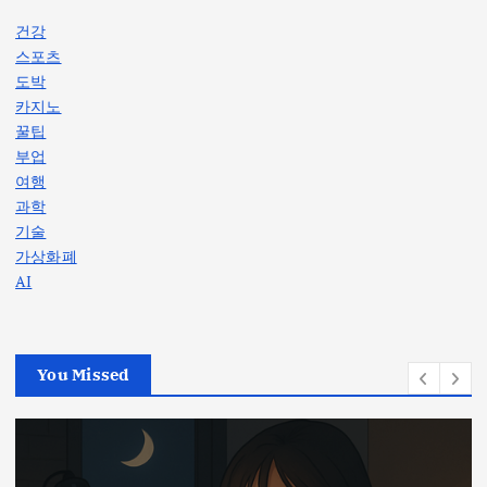
건강
스포츠
도박
카지노
꿀팁
부업
여행
과학
기술
가상화폐
AI
You Missed