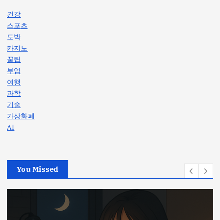
건강
스포츠
도박
카지노
꿀팁
부업
여행
과학
기술
가상화폐
AI
You Missed