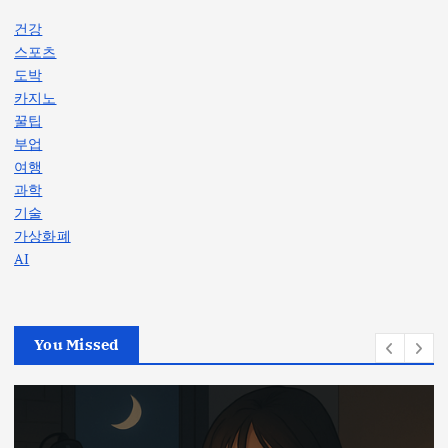
건강
스포츠
도박
카지노
꿀팁
부업
여행
과학
기술
가상화폐
AI
You Missed