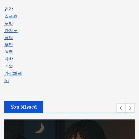
건강
스포츠
도박
카지노
꿀팁
부업
여행
과학
기술
가상화폐
AI
You Missed