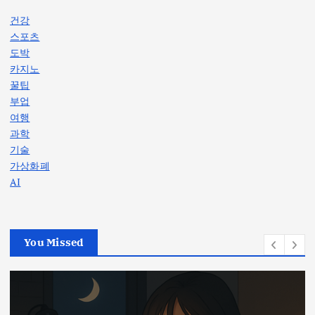
건강
스포츠
도박
카지노
꿀팁
부업
여행
과학
기술
가상화폐
AI
You Missed