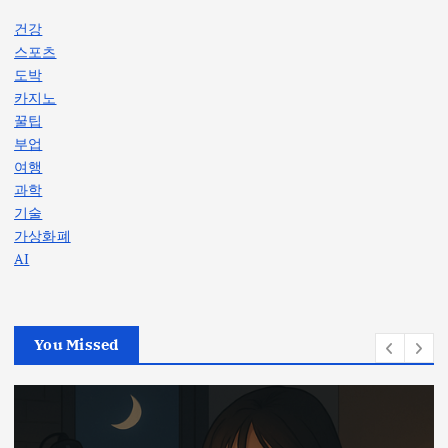
건강
스포츠
도박
카지노
꿀팁
부업
여행
과학
기술
가상화폐
AI
You Missed