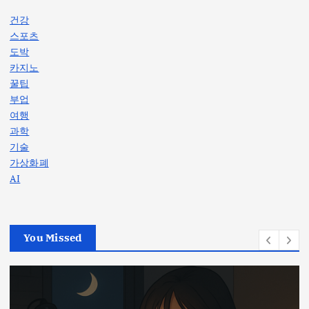
건강
스포츠
도박
카지노
꿀팁
부업
여행
과학
기술
가상화폐
AI
You Missed