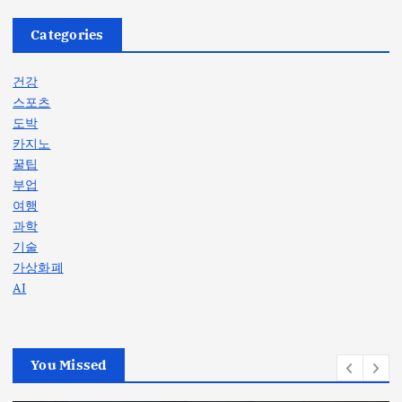
Categories
건강
스포츠
도박
카지노
꿀팁
부업
여행
과학
기술
가상화폐
AI
You Missed