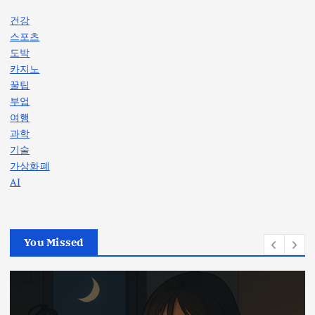
건강
스포츠
도박
카지노
꿀팁
부업
여행
과학
기술
가상화폐
AI
You Missed