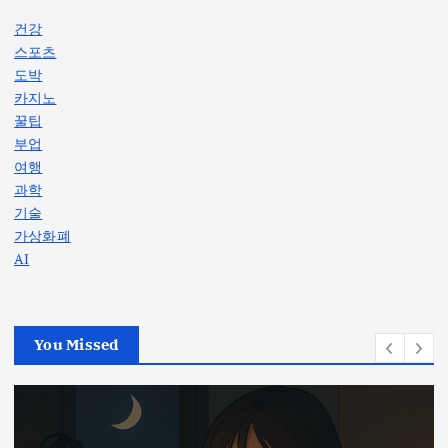
건강
스포츠
도박
카지노
꿀팁
부업
여행
과학
기술
가상화폐
AI
You Missed