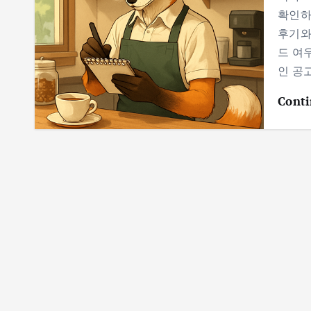
확인하
후기와
드 여
인 공
Conti