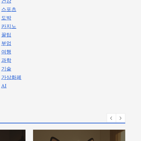
건강
스포츠
도박
카지노
꿀팁
부업
여행
과학
기술
가상화폐
AI