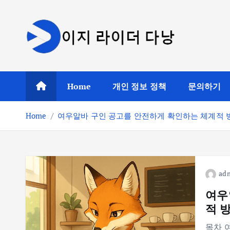
S
k
i
p
t
o
Home
개인 정보 정책
문의하기
c
o
Home
여우알바 구인 공고를 안전하게 확인하는 체계적 
n
t
e
n
t
ad
여우
적 
목차 