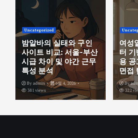
Uncategorized
Uncateg
밤알바의 실태와 구인
여성
사이트 비교: 서울-부산
터 기
시급 차이 및 야간 근무
용 공
특성 분석
면접 
By
admin
6월 4, 2026
By
adm
381 views
322 vi