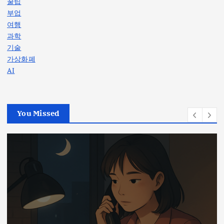
꿀팁
부업
여행
과학
기술
가상화폐
AI
You Missed