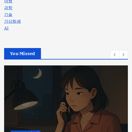
여행
과학
기술
가상화폐
AI
You Missed