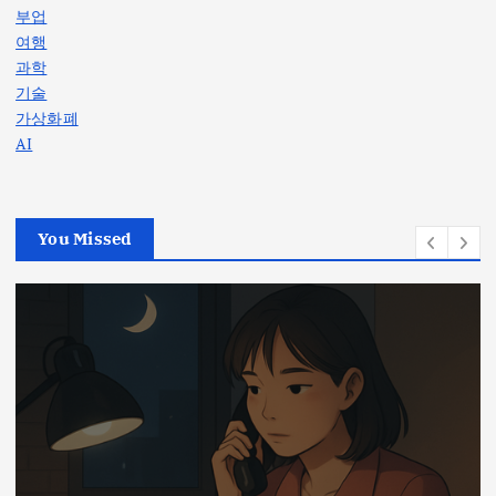
부업
여행
과학
기술
가상화폐
AI
You Missed