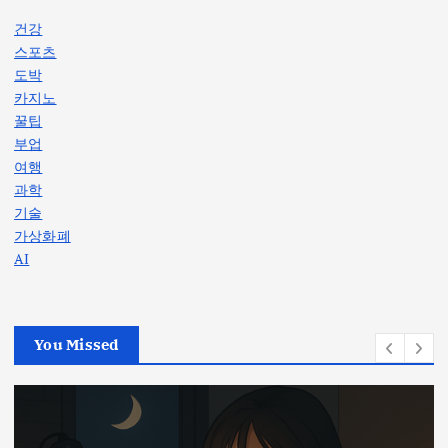
건강
스포츠
도박
카지노
꿀팁
부업
여행
과학
기술
가상화폐
AI
You Missed