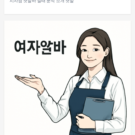
시사점 캣알바 실태 분석 소개 캣알