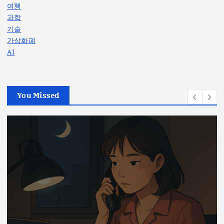
여행
과학
기술
가상화폐
AI
You Missed