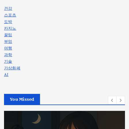
건강
스포츠
도박
카지노
꿀팁
부업
여행
과학
기술
가상화폐
AI
You Missed