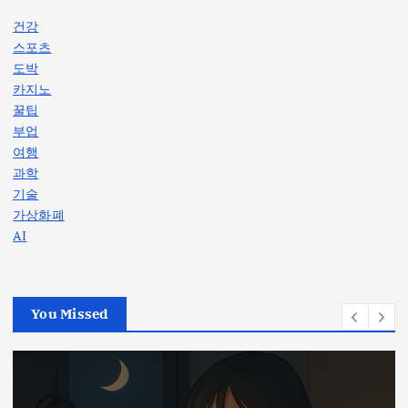
건강
스포츠
도박
카지노
꿀팁
부업
여행
과학
기술
가상화폐
AI
You Missed