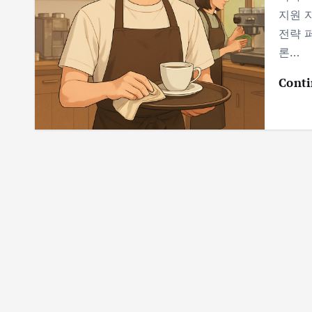
지원 
전략 
론…
Conti