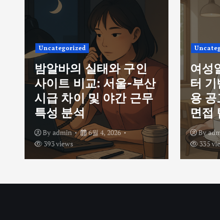
Uncategorized
Uncateg
밤알바의 실태와 구인
여성
사이트 비교: 서울-부산
터 기
시급 차이 및 야간 근무
용 공
특성 분석
면접 
By
admin
6월 4, 2026
By
adm
393 views
335 vi