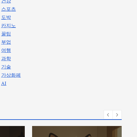
건강
스포츠
도박
카지노
꿀팁
부업
여행
과학
기술
가상화폐
AI