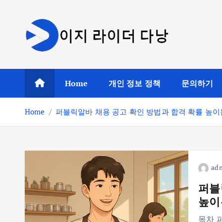
S
k
i
p
t
o
Home
개인 정보 정책
문의하기
c
o
Home
퍼블릭알바 채용 공고 확인 방법과 합격 확률 높이
n
t
e
n
t
ad
퍼블
높이
목차 