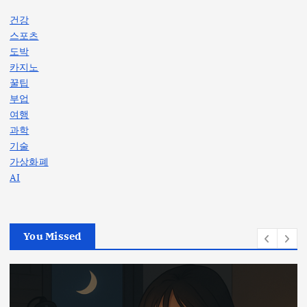
건강
스포츠
도박
카지노
꿀팁
부업
여행
과학
기술
가상화폐
AI
You Missed