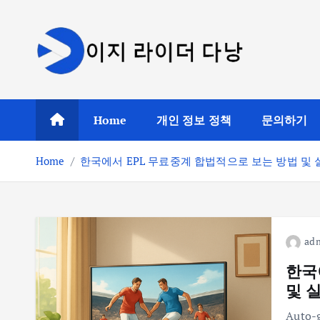
S
k
i
p
t
o
Home
개인 정보 정책
문의하기
c
o
Home
한국에서 EPL 무료중계 합법적으로 보는 방법 및
n
t
e
n
t
ad
한국
및 
Auto-g