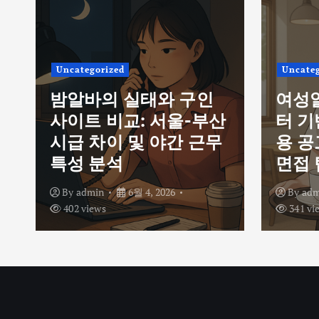
Uncategorized
Uncateg
밤알바의 실태와 구인
여성
사이트 비교: 서울-부산
터 기
시급 차이 및 야간 근무
용 공
특성 분석
면접 
By
admin
6월 4, 2026
By
adm
402 views
341 vi