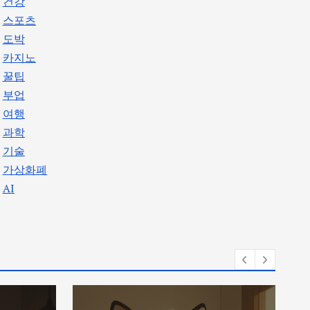
건강
스포츠
도박
카지노
꿀팁
부업
여행
과학
기술
가상화폐
AI