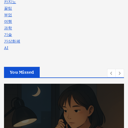
카지노
꿀팁
부업
여행
과학
기술
가상화폐
AI
You Missed