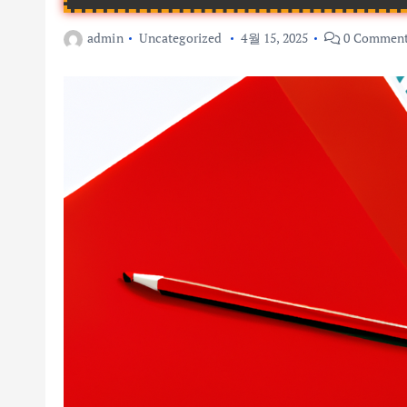
admin
Uncategorized
4월 15, 2025
0 Commen