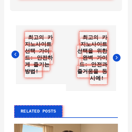
글
최고의 카
최고의 카
지노사이트
지노사이트
탐
선택 가이
선택을 위한
색
드: 안전하
완벽 가이
게 즐기는
드: 안전과
방법!
즐거움을 동
시에!
RELATED POSTS