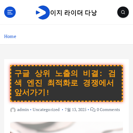
S
k
i
p
t
Home
o
c
o
n
t
e
구글 상위 노출의 비결: 검
n
색 엔진 최적화로 경쟁에서
t
앞서가기!
admin
Uncategorized
7월 13, 2025
0 Comments