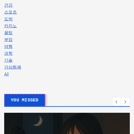
건강
스포츠
도박
카지노
꿀팁
부업
여행
과학
기술
가상화폐
AI
YOU MISSED