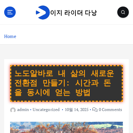
S
k
i
p
t
Home
o
c
o
n
t
e
노도알바로 내 삶의 새로운
n
전환점 만들기: 시간과 돈
t
을 동시에 얻는 방법
admin
Uncategorized
10월 14, 2025
0 Comments