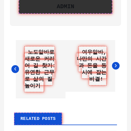
ADMIN
글
노도알바로
여우알바,
새로운 커리
나만의 시간
탐
어 길 찾기:
과 돈을 동
색
유연한 근무
시에 잡는
로 삶의 질
비결!
높이기
RELATED POSTS