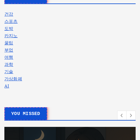
건강
스포츠
도박
카지노
꿀팁
부업
여행
과학
기술
가상화폐
AI
YOU MISSED