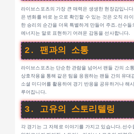
라이브스포츠의 가장 큰 매력은 생생한 현장감입니다.
은 변화를 바로 눈으로 확인할 수 있는 것은 오직 라
한 승리의 순간을 더욱 특별하게 만들어 주죠. 선수
에너지는 말로 표현하기 어려운 감동을 선사합니다.
2. 팬과의 소통
라이브스포츠는 단순한 관람을 넘어서 팬들 간의 소통
상호작용을 통해 같은 팀을 응원하는 팬들 간의 유대
소셜 미디어를 활용하여 경기 반응을 공유하거나 해시
루어집니다.
3. 고유의 스토리텔링
각 경기는 그 자체로 이야기를 가지고 있습니다. 선수