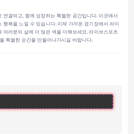
로 연결되고, 함께 성장하는 특별한 공간입니다. 이곳에서
 행복을 느낄 수 있습니다. 이제 가까운 경기장에서 라이
해 여러분의 삶에 더 많은 색을 더해보세요. 라이브스포츠
남을 특별한 순간을 만들어나가시길 바랍니다.