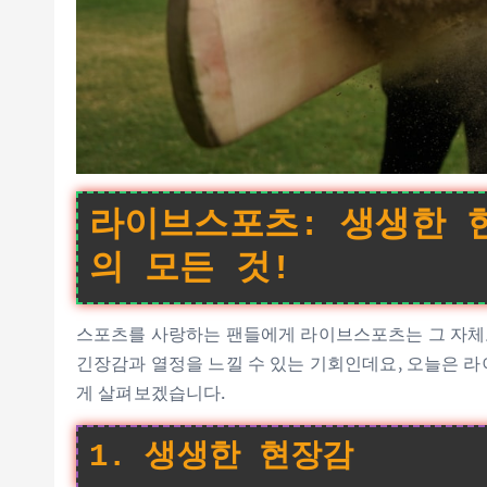
라이브스포츠: 생생한 
의 모든 것!
스포츠를 사랑하는 팬들에게 라이브스포츠는 그 자체로
긴장감과 열정을 느낄 수 있는 기회인데요, 오늘은 
게 살펴보겠습니다.
1. 생생한 현장감