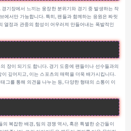
 경기장에서 느끼는 웅장한 분위기와 경기 중 발생하는 작
이브에서만 가능합니다. 특히, 팬들과 함께하는 응원은 짜릿
들의 열정과 관중의 함성이 어우러져 만들어내는 폭발적인
의 장이 되기도 합니다. 경기 도중에 팬들이나 선수들과의
감이 깊어지고, 이는 스포츠의 매력을 더욱 배가시킵니다.
태그를 통해 의견을 나누는 등, 다양한 형태의 소통이 이
들의 복잡한 배경, 팀의 경쟁 역사, 혹은 특별한 순간들이