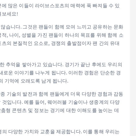
분에 많은 이들이 라이브스포츠의 매력에 푹 빠져들 수 있
여보세요!
않습니다. 그것은 팬들이 함께 모여 느끼고 공유하는 문화
적, 나이, 성별을 가진 팬들이 하나의 목표를 위해 함께 소
포츠의 본질적인 요소로, 경쟁의 출발점이자 팬 간의 유대
중한 추억을 쌓아가고 있습니다. 경기가 끝난 후에도 우리의
새로운 이야기를 나누게 됩니다. 이러한 경험은 단순한 경
의 기억에 오래도록 남게 됩니다.
종 기술의 발전과 함께 팬들에게 더욱 다양한 경험과 감동
 것입니다. 예를 들어, 웨어러블 기술이나 생중계의 다양
 맞춤형 콘텐츠 및 정보는 경기에 대한 이해도를 높이는 데
생의 다양한 가치와 교훈을 제공합니다. 이를 통해 우리는