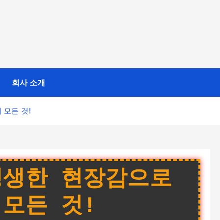
회사 소개
 모든 것!
생생한 현장감으로
모든 것!