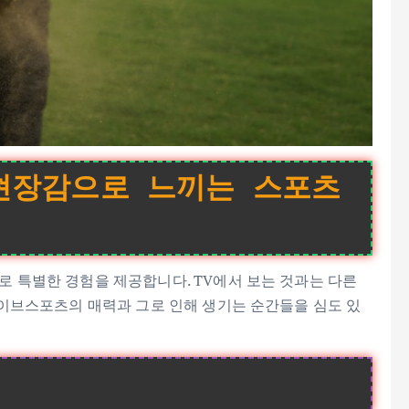
현장감으로 느끼는 스포츠
 특별한 경험을 제공합니다. TV에서 보는 것과는 다른
라이브스포츠의 매력과 그로 인해 생기는 순간들을 심도 있