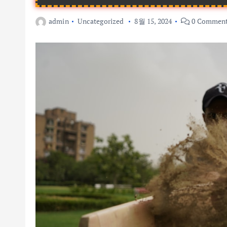
admin
Uncategorized
8월 15, 2024
0 Commen