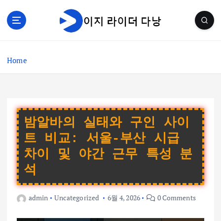
S
k
i
p
t
Home
o
c
o
n
t
e
밤알바의 실태와 구인 사이
n
트 비교: 서울-부산 시급
t
차이 및 야간 근무 특성 분
석
admin
Uncategorized
6월 4, 2026
0 Comments