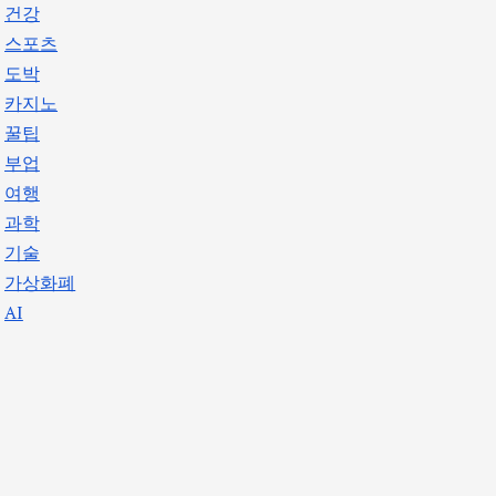
건강
스포츠
도박
카지노
꿀팁
부업
여행
과학
기술
가상화폐
AI