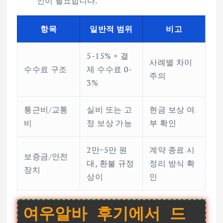
인이 필요합니다.
항목
일반적 범위
비고
5-15% + 결
사례별 차이
수수료 구조
제 수수료 0-
주의
3%
통근비/교통
실비 또는 고
현금 보상 여
비
정 보상 가능
부 확인
2만~5만 원
계약 종료 시
보증금/안전
대, 환불 규정
정리 방식 확
장치
상이
인
여우알바 후기에서 드