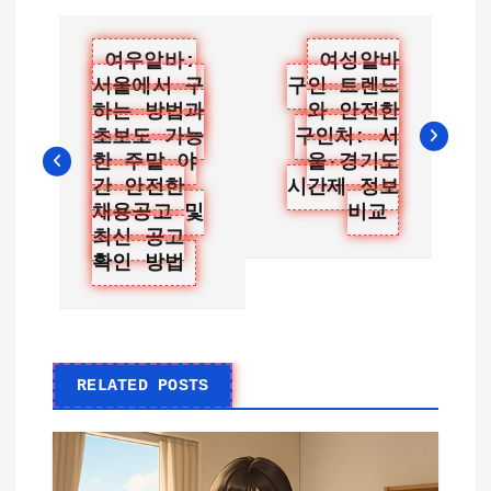
글
여우알바:
여성알바
서울에서 구
구인 트렌드
탐
하는 방법과
와 안전한
색
초보도 가능
구인처: 서
한 주말 야
울·경기도
간 안전한
시간제 정보
채용공고 및
비교
최신 공고
확인 방법
RELATED POSTS