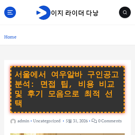
S
k
i
p
t
Home
o
c
o
n
t
e
서울에서 여우알바 구인공고
n
분석: 면접 팁, 비용 비교
t
및 후기 모음으로 최적 선
택
admin
Uncategorized
5월 31, 2026
0 Comments