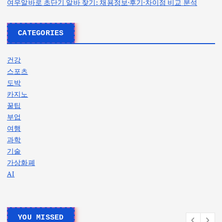
여우알바로 초단기 알바 찾기: 채용정보·후기·차이점 비교 분석
CATEGORIES
건강
스포츠
도박
카지노
꿀팁
부업
여행
과학
기술
가상화폐
AI
YOU MISSED