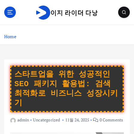
S
k
i
p
t
Home
o
c
o
n
t
e
스타트업을 위한 성공적인
n
SEO 패키지 활용법: 검색
t
최적화로 비즈니스 성장시키
기
admin
Uncategorized
11월 24, 2025
0 Comments