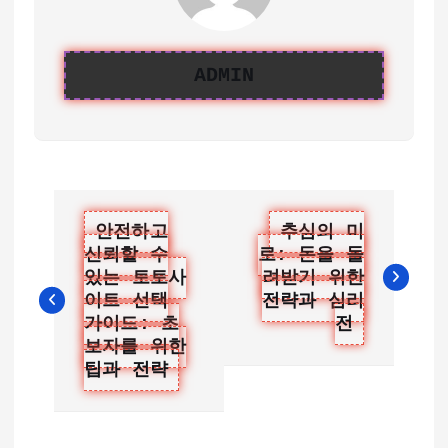
ADMIN
글
안전하고
추심의 미
신뢰할 수
로: 돈을 돌
탐
있는 토토사
려받기 위한
색
이트 선택
전략과 심리
가이드: 초
전
보자를 위한
팁과 전략