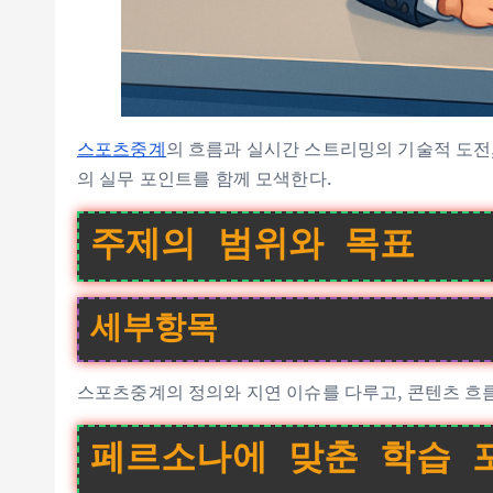
스포츠중계
의 흐름과 실시간 스트리밍의 기술적 도전,
의 실무 포인트를 함께 모색한다.
주제의 범위와 목표
세부항목
스포츠중계의 정의와 지연 이슈를 다루고, 콘텐츠 흐
페르소나에 맞춘 학습 