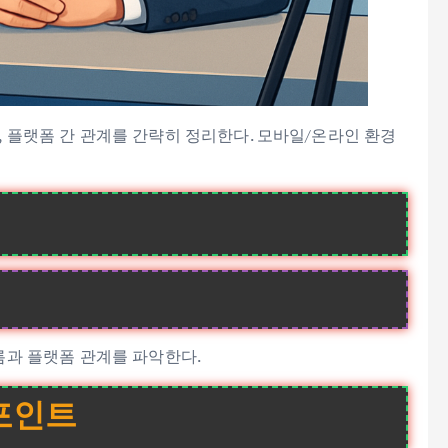
 플랫폼 간 관계를 간략히 정리한다. 모바일/온라인 환경
름과 플랫폼 관계를 파악한다.
포인트