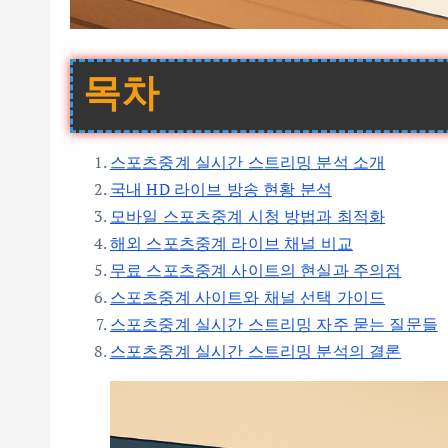
목차
스포츠중계 실시간 스트리밍 분석 소개
국내 HD 라이브 방송 현황 분석
모바일 스포츠중계 시청 방법과 최적화
해외 스포츠중계 라이브 채널 비교
무료 스포츠중계 사이트의 현실과 주의점
스포츠중계 사이트와 채널 선택 가이드
스포츠중계 실시간 스트리밍 자주 묻는 질문들
스포츠중계 실시간 스트리밍 분석의 결론