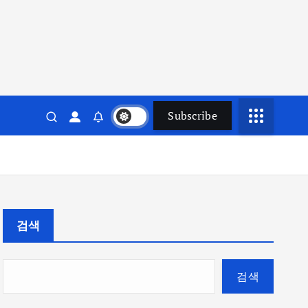
Subscribe
검색
검색