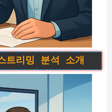
스트리밍 분석 소개