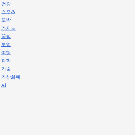
건강
스포츠
도박
카지노
꿀팁
부업
여행
과학
기술
가상화폐
AI