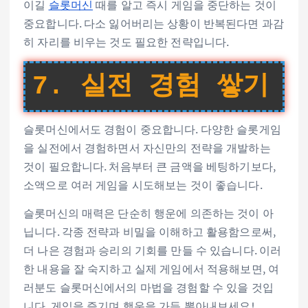
이길
슬롯머신
때를 알고 즉시 게임을 중단하는 것이
중요합니다. 다소 잃어버리는 상황이 반복된다면 과감
히 자리를 비우는 것도 필요한 전략입니다.
7. 실전 경험 쌓기
슬롯머신에서도 경험이 중요합니다. 다양한 슬롯게임
을 실전에서 경험하면서 자신만의 전략을 개발하는
것이 필요합니다. 처음부터 큰 금액을 베팅하기보다,
소액으로 여러 게임을 시도해보는 것이 좋습니다.
슬롯머신의 매력은 단순히 행운에 의존하는 것이 아
닙니다. 각종 전략과 비밀을 이해하고 활용함으로써,
더 나은 경험과 승리의 기회를 만들 수 있습니다. 이러
한 내용을 잘 숙지하고 실제 게임에서 적용해보면, 여
러분도 슬롯머신에서의 마법을 경험할 수 있을 것입
니다. 게임을 즐기며 행운을 가득 뽑아내보세요!