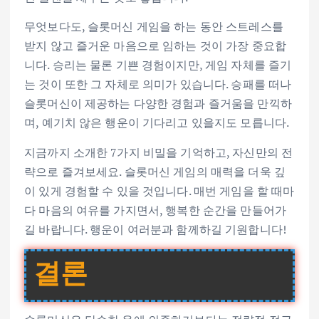
무엇보다도, 슬롯머신 게임을 하는 동안 스트레스를
받지 않고 즐거운 마음으로 임하는 것이 가장 중요합
니다. 승리는 물론 기쁜 경험이지만, 게임 자체를 즐기
는 것이 또한 그 자체로 의미가 있습니다. 승패를 떠나
슬롯머신이 제공하는 다양한 경험과 즐거움을 만끽하
며, 예기치 않은 행운이 기다리고 있을지도 모릅니다.
지금까지 소개한 7가지 비밀을 기억하고, 자신만의 전
략으로 즐겨보세요. 슬롯머신 게임의 매력을 더욱 깊
이 있게 경험할 수 있을 것입니다. 매번 게임을 할 때마
다 마음의 여유를 가지면서, 행복한 순간을 만들어가
길 바랍니다. 행운이 여러분과 함께하길 기원합니다!
결론