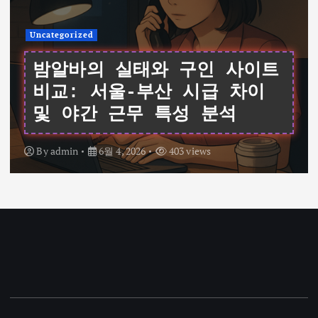
Uncategorized
밤알바의 실태와 구인 사이트
비교: 서울-부산 시급 차이
및 야간 근무 특성 분석
By
admin
6월 4, 2026
403 views