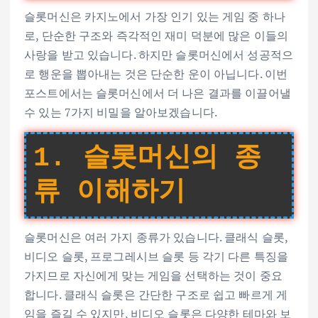
슬롯머신은 카지노에서 가장 인기 있는 게임 중 하나
로, 단순한 구조와 즉각적인 재미 덕분에 많은 이들의
사랑을 받고 있습니다. 하지만 슬롯머신에서 성공적으
로 행운을 뽑아내는 것은 단순한 운이 아닙니다. 이번
포스트에서는 슬롯머신에서 더 나은 결과를 이끌어낼
수 있는 7가지 비밀을 알아보겠습니다.
1. 슬롯머신의 종
류 이해하기
슬롯머신은 여러 가지 종류가 있습니다. 클래식 슬롯,
비디오 슬롯, 프로그레시브 슬롯 등 각기 다른 특징을
가지므로 자신에게 맞는 게임을 선택하는 것이 중요
합니다. 클래식 슬롯은 간단한 구조로 쉽고 빠르게 게
임을 즐길 수 있지만, 비디오 슬롯은 다양한 테마와 보