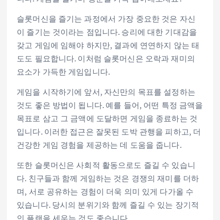
슬롯머신을 즐기는 과정에서 가장 중요한 것은 자신
이 즐기는 것이라는 점입니다. 승리에 대한 기대감을
갖고 게임에 임해야 하지만, 결과에 연연하지 않는 태
도도 필요합니다. 이처럼 슬롯머신은 오락과 재미의
요소가 가득한 게임입니다.
게임을 시작하기에 앞서, 자신만의 목표를 설정하는
것도 좋은 방법이 됩니다. 예를 들어, 어떤 특정 금액을
목표로 삼고 그 금액에 도달하면 게임을 종료하는 것
입니다. 이러한 접근은 잘못된 도박 관행을 피하고, 더
건강한 게임 경험을 제공하는 데 도움을 줍니다.
또한 슬롯머신은 사회적 활동으로도 즐길 수 있습니
다. 친구들과 함께 게임하는 것은 경쟁의 재미를 더하
며, 서로 공유하는 경험이 더욱 의미 있게 다가올 수
있습니다. 당시의 분위기와 함께 즐길 수 있는 장기적
인 플랜을 세우는 것도 좋습니다.