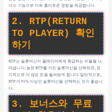
너스 기능으로 더욱 흥미로운 경험을 제공합니다.
2. RTP(RETURN
TO PLAYER) 확인
하기
RTP는 슬롯머신이 플레이어에게 환급하는 비율을 나
타냅니다. 높은 RTP를 가진 슬롯머신을 선택하면, 장
기적으로 더 많은 돈을 돌려받게 됩니다. 일반적으로,
RTP가 95% 이상인 슬롯머신을 선택하는 것이 좋습니
다.
3. 보너스와 무료