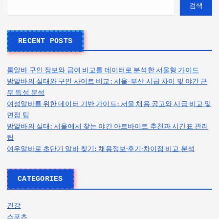
검색
RECENT POSTS
룸알바 구인 정보와 급여 비교를 데이터로 분석한 서울형 가이드
밤알바의 실태와 구인 사이트 비교: 서울-부산 시급 차이 및 야간 근
무 특성 분석
여성알바를 위한 데이터 기반 가이드: 서울 채용 공고와 시급 비교 및
면접 팁
밤알바의 실태: 서울에서 찾는 야간 아르바이트 추천과 시간표 관리
팁
여우알바로 초단기 알바 찾기: 채용정보·후기·차이점 비교 분석
CATEGORIES
건강
스포츠