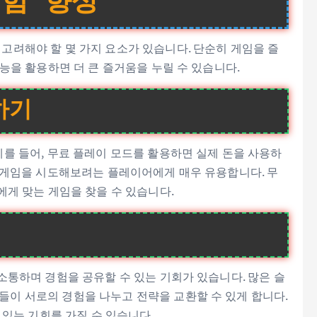
험 향상
고려해야 할 몇 가지 요소가 있습니다. 단순히 게임을 즐
능을 활용하면 더 큰 즐거움을 누릴 수 있습니다.
하기
를 들어, 무료 플레이 모드를 활용하면 실제 돈을 사용하
운 게임을 시도해보려는 플레이어에게 매우 유용합니다. 무
에게 맞는 게임을 찾을 수 있습니다.
소통하며 경험을 공유할 수 있는 기회가 있습니다. 많은 슬
이 서로의 경험을 나누고 전략을 교환할 수 있게 합니다.
 있는 기회를 가질 수 있습니다.