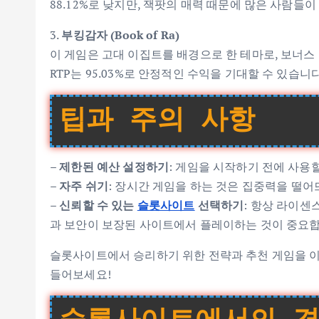
88.12%로 낮지만, 잭팟의 매력 때문에 많은 사람들이
3.
부킹감자 (Book of Ra)
이 게임은 고대 이집트를 배경으로 한 테마로, 보너스
RTP는 95.03%로 안정적인 수익을 기대할 수 있습니다
팁과 주의 사항
–
제한된 예산 설정하기
: 게임을 시작하기 전에 사용
–
자주 쉬기
: 장시간 게임을 하는 것은 집중력을 떨어
–
신뢰할 수 있는
슬롯사이트
선택하기
: 항상 라이센
과 보안이 보장된 사이트에서 플레이하는 것이 중요합
슬롯사이트에서 승리하기 위한 전략과 추천 게임을 이
들어보세요!