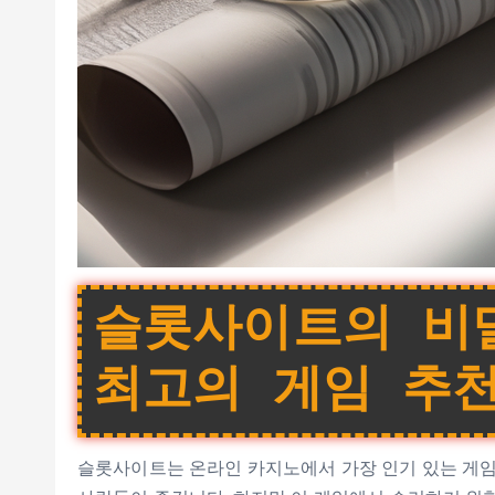
슬롯사이트의 비
최고의 게임 추천
슬롯사이트는 온라인 카지노에서 가장 인기 있는 게임