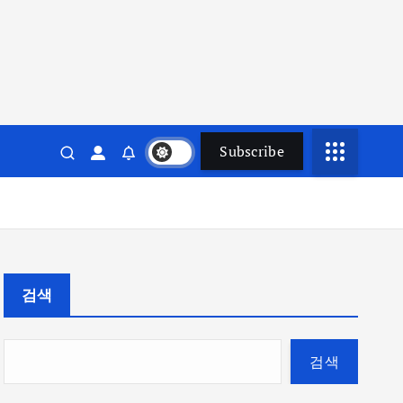
Subscribe
검색
검색