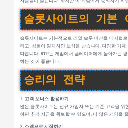
사람들이 즐깁니다. 하지만 이 게임에서 승리하기 위
슬롯사이트의 기본 
슬롯사이트는 기본적으로 리얼 슬롯 머신을 디지털로 
리고, 심볼이 일치하면 보상을 받습니다. 다양한 기계 
다릅니다. RTP는 게임에서 플레이어에게 돌아가는 평
하는 것이 좋습니다.
승리의 전략
1.
고객 보너스 활용하기
많은 슬롯사이트는 신규 가입자 또는 기존 고객을 위
하면 추가 자금을 확보할 수 있으며, 더 많은 게임을 
2.
소액으로 시작하기