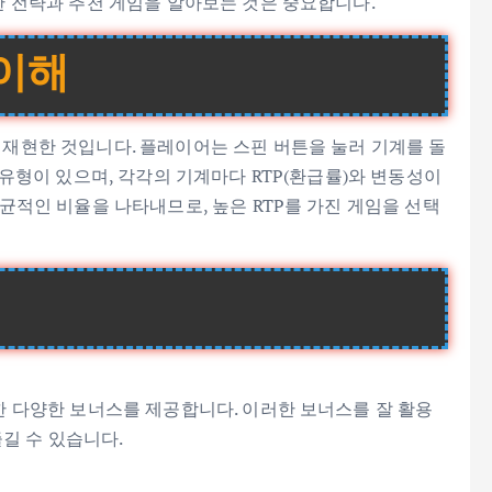
한 전략과 추천 게임을 알아보는 것은 중요합니다.
이해
재현한 것입니다. 플레이어는 스핀 버튼을 눌러 기계를 돌
유형이 있으며, 각각의 기계마다 RTP(환급률)와 변동성이
균적인 비율을 나타내므로, 높은 RTP를 가진 게임을 선택
한 다양한 보너스를 제공합니다. 이러한 보너스를 잘 활용
즐길 수 있습니다.