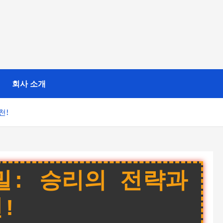
회사 소개
천!
밀: 승리의 전략과
!