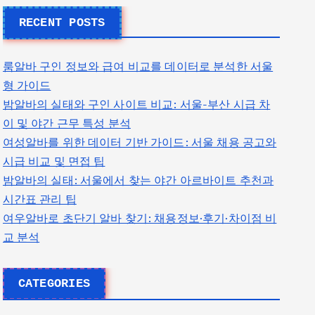
RECENT POSTS
룸알바 구인 정보와 급여 비교를 데이터로 분석한 서울
형 가이드
밤알바의 실태와 구인 사이트 비교: 서울-부산 시급 차
이 및 야간 근무 특성 분석
여성알바를 위한 데이터 기반 가이드: 서울 채용 공고와
시급 비교 및 면접 팁
밤알바의 실태: 서울에서 찾는 야간 아르바이트 추천과
시간표 관리 팁
여우알바로 초단기 알바 찾기: 채용정보·후기·차이점 비
교 분석
CATEGORIES