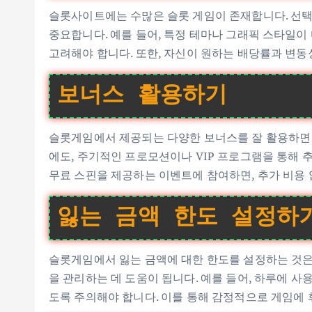
슬롯사이트에는 수많은 슬롯 게임이 존재합니다. 선택
중요합니다. 예를 들어, 특정 테마나 그래픽 스타일이
고려해야 합니다. 또한, 자신이 원하는 배당률과 변동
보너스 활용하기
슬롯게임에서 제공되는 다양한 보너스를 잘 활용하면 
에도, 주기적인 프로모션이나 VIP 프로그램을 통해 추
무료 스핀을 제공하는 이벤트에 참여하면, 추가 비용 
잃는 금액 한도 설정하
슬롯게임에서 잃는 금액에 대한 한도를 설정하는 것은
을 관리하는 데 도움이 됩니다. 예를 들어, 하루에 사
도록 주의해야 합니다. 이를 통해 감정적으로 게임에 