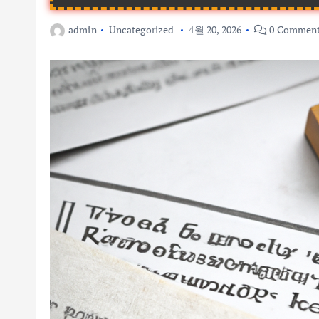
admin
Uncategorized
4월 20, 2026
0 Commen