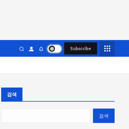
Subscribe
검색
검색