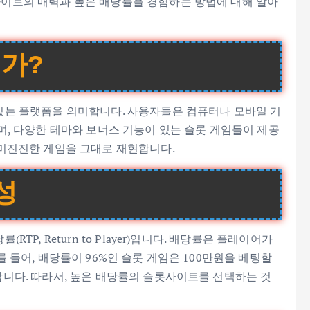
이트의 매력과 높은 배당률을 경험하는 방법에 대해 알아
가?
있는 플랫폼을 의미합니다. 사용자들은 컴퓨터나 모바일 기
며, 다양한 테마와 보너스 기능이 있는 슬롯 게임들이 제공
흥미진진한 게임을 그대로 재현합니다.
성
P, Return to Player)입니다. 배당률은 플레이어가
 들어, 배당률이 96%인 슬롯 게임은 100만원을 베팅할
합니다. 따라서, 높은 배당률의 슬롯사이트를 선택하는 것