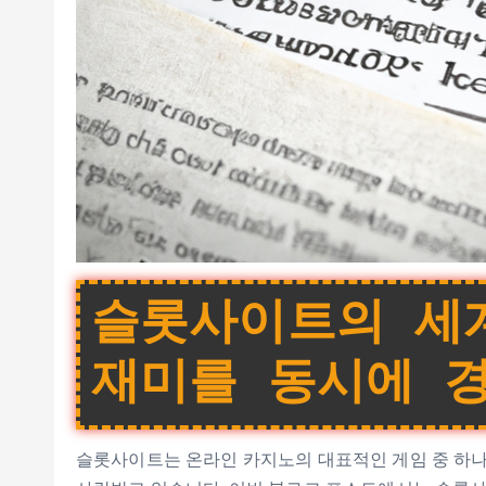
슬롯사이트의 세
재미를 동시에 
슬롯사이트는 온라인 카지노의 대표적인 게임 중 하나