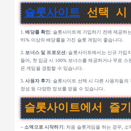
슬롯사이트
선택 시
1.
배당률 확인
: 슬롯사이트에 가입하기 전에 제공하
95% 이상의 배당률을 가진 슬롯 게임이 좋습니다.
2.
보너스 및 프로모션
: 슬롯사이트에서는 신규 가입
들어, 첫 입금 시 100% 보너스를 제공하거나 무료 
은 게임을 경험할 수 있습니다.
3.
사용자 후기
: 슬롯사이트 선택 시 다른 사용자들의
정성 등 다양한 정보를 얻을 수 있습니다.
슬롯사이트에서 즐기
–
소액으로 시작하기
: 처음 슬롯게임을 하는 경우, 