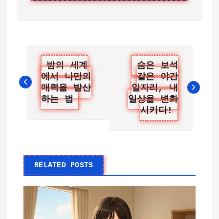
글
밤의 세계
숨은 보석
에서 나만의
같은 야간
탐
매력을 발산
일자리, 내
색
하는 법
일상을 변화
시키다!
RELATED POSTS