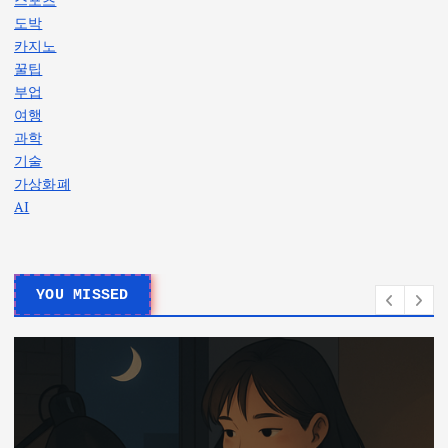
도박
카지노
꿀팁
부업
여행
과학
기술
가상화폐
AI
YOU MISSED