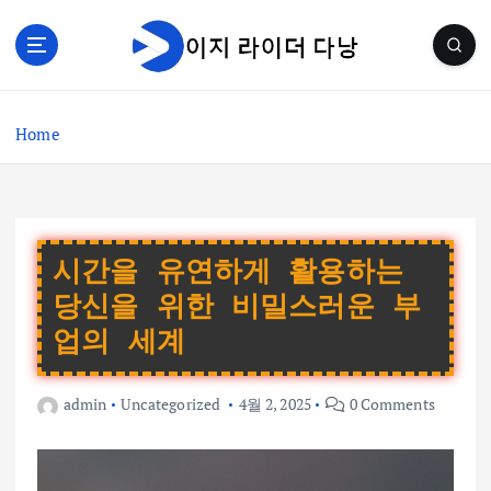
S
k
i
p
t
Home
o
c
o
n
t
e
시간을 유연하게 활용하는
n
당신을 위한 비밀스러운 부
t
업의 세계
admin
Uncategorized
4월 2, 2025
0 Comments