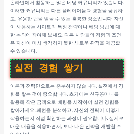
온라인에서 활동하는 많은 베팅 커뮤니티가 있습니다.
이러한 커뮤니티는 다른 플레이어들과 경험을 공유하
고, 유용한 팁을 얻을 수 있는 훌륭한 장소입니다. 자신
이 사용하는 사이트의 특정 전략이나 베팅 방법에 대
한 논의에 참여해 보세요. 다른 사람들의 경험과 조언
은 자신이 미처 생각하지 못한 새로운 관점을 제공할
수 있습니다.
실전 경험 쌓기
이론과 전략만으로는 충분하지 않습니다. 실전에서 경
험을 쌓는 것이 중요합니다. 초기에는 신규꽁머니를
활용해 작은 금액으로 베팅을 시작하여 실전 경험을
쌓아가세요. 패턴을 분석하고, 자신의 전략이 어떻게
작용하는지 직접 확인하는 과정이 필요합니다. 실제로
배운 내용을 적용하면서, 보다 나은 전략을 개발할 수