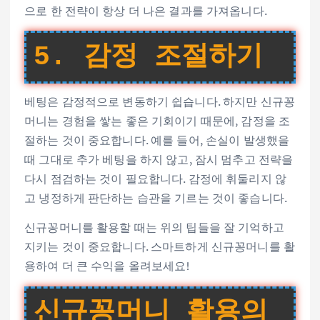
으로 한 전략이 항상 더 나은 결과를 가져옵니다.
5. 감정 조절하기
베팅은 감정적으로 변동하기 쉽습니다. 하지만 신규꽁
머니는 경험을 쌓는 좋은 기회이기 때문에, 감정을 조
절하는 것이 중요합니다. 예를 들어, 손실이 발생했을
때 그대로 추가 베팅을 하지 않고, 잠시 멈추고 전략을
다시 점검하는 것이 필요합니다. 감정에 휘둘리지 않
고 냉정하게 판단하는 습관을 기르는 것이 좋습니다.
신규꽁머니를 활용할 때는 위의 팁들을 잘 기억하고
지키는 것이 중요합니다. 스마트하게 신규꽁머니를 활
용하여 더 큰 수익을 올려보세요!
신규꽁머니 활용의