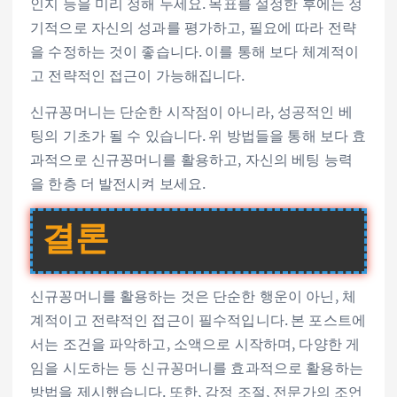
인지 등을 미리 정해 두세요. 목표를 설정한 후에는 정
기적으로 자신의 성과를 평가하고, 필요에 따라 전략
을 수정하는 것이 좋습니다. 이를 통해 보다 체계적이
고 전략적인 접근이 가능해집니다.
신규꽁머니는 단순한 시작점이 아니라, 성공적인 베
팅의 기초가 될 수 있습니다. 위 방법들을 통해 보다 효
과적으로 신규꽁머니를 활용하고, 자신의 베팅 능력
을 한층 더 발전시켜 보세요.
결론
신규꽁머니를 활용하는 것은 단순한 행운이 아닌, 체
계적이고 전략적인 접근이 필수적입니다. 본 포스트에
서는 조건을 파악하고, 소액으로 시작하며, 다양한 게
임을 시도하는 등 신규꽁머니를 효과적으로 활용하는
방법을 제시했습니다. 또한, 감정 조절, 전문가의 조언