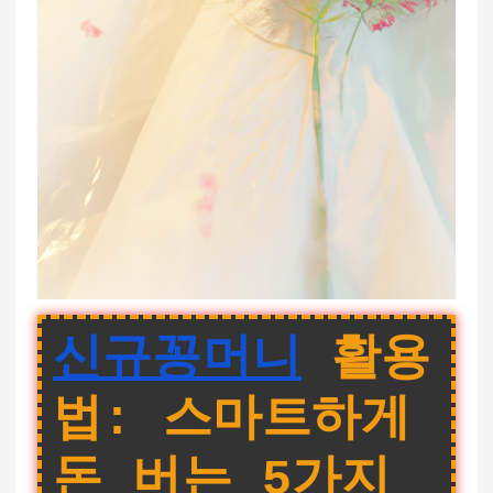
신규꽁머니
활용
법: 스마트하게
돈 버는 5가지