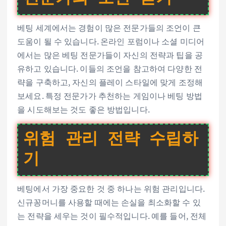
베팅 세계에서는 경험이 많은 전문가들의 조언이 큰
도움이 될 수 있습니다. 온라인 포럼이나 소셜 미디어
에서는 많은 베팅 전문가들이 자신의 전략과 팁을 공
유하고 있습니다. 이들의 조언을 참고하여 다양한 전
략을 구축하고, 자신의 플레이 스타일에 맞게 조정해
보세요. 특정 전문가가 추천하는 게임이나 베팅 방법
을 시도해보는 것도 좋은 방법입니다.
위험 관리 전략 수립하
기
베팅에서 가장 중요한 것 중 하나는 위험 관리입니다.
신규꽁머니를 사용할 때에는 손실을 최소화할 수 있
는 전략을 세우는 것이 필수적입니다. 예를 들어, 전체