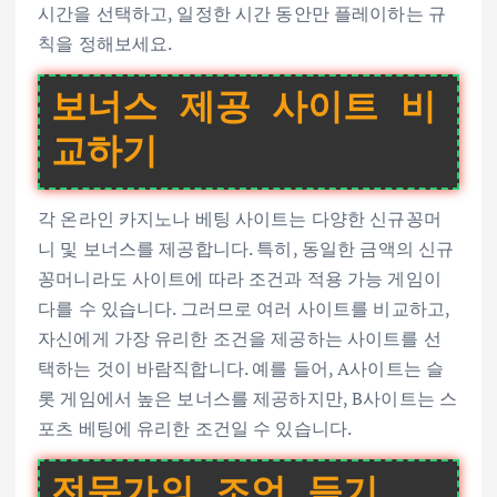
시간을 선택하고, 일정한 시간 동안만 플레이하는 규
칙을 정해보세요.
보너스 제공 사이트 비
교하기
각 온라인 카지노나 베팅 사이트는 다양한 신규꽁머
니 및 보너스를 제공합니다. 특히, 동일한 금액의 신규
꽁머니라도 사이트에 따라 조건과 적용 가능 게임이
다를 수 있습니다. 그러므로 여러 사이트를 비교하고,
자신에게 가장 유리한 조건을 제공하는 사이트를 선
택하는 것이 바람직합니다. 예를 들어, A사이트는 슬
롯 게임에서 높은 보너스를 제공하지만, B사이트는 스
포츠 베팅에 유리한 조건일 수 있습니다.
전문가의 조언 듣기