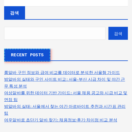
검색
검색
RECENT POSTS
룸알바 구인 정보와 급여 비교를 데이터로 분석한 서울형 가이드
밤알바의 실태와 구인 사이트 비교: 서울-부산 시급 차이 및 야간 근
무 특성 분석
여성알바를 위한 데이터 기반 가이드: 서울 채용 공고와 시급 비교 및
면접 팁
밤알바의 실태: 서울에서 찾는 야간 아르바이트 추천과 시간표 관리
팁
여우알바로 초단기 알바 찾기: 채용정보·후기·차이점 비교 분석