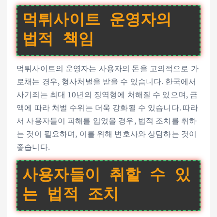
먹튀사이트 운영자의
법적 책임
먹튀사이트의 운영자는 사용자의 돈을 고의적으로 가
로채는 경우, 형사처벌을 받을 수 있습니다. 한국에서
사기죄는 최대 10년의 징역형에 처해질 수 있으며, 금
액에 따라 처벌 수위는 더욱 강화될 수 있습니다. 따라
서 사용자들이 피해를 입었을 경우, 법적 조치를 취하
는 것이 필요하며, 이를 위해 변호사와 상담하는 것이
좋습니다.
사용자들이 취할 수 있
는 법적 조치