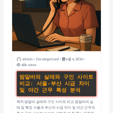
admin
Uncategorized
6월 4, 2026
406 views
밤알바의 실태와 구인 사이트
비교: 서울-부산 시급 차이
및 야간 근무 특성 분석
목차 밤알바 실태와 구인 사이트 비교 밤알바의 실
태 및 특징 서울과 부산의 시급 차이 및 야간 근무의