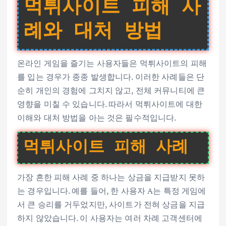
먹튀사이트 피해 사
례와 대처 방법
온라인 게임을 즐기는 사용자들은 먹튀사이트의 피해
를 입는 경우가 종종 발생합니다. 이러한 사례들은 단
순히 개인의 경험에 그치지 않고, 전체 커뮤니티에 큰
영향을 미칠 수 있습니다. 따라서 먹튀사이트에 대한
이해와 대처 방법을 아는 것은 필수적입니다.
먹튀사이트 피해 사례
가장 흔한 피해 사례 중 하나는 상금을 지급받지 못하
는 경우입니다. 예를 들어, 한 사용자 A는 특정 게임에
서 큰 승리를 거두었지만, 사이트가 전혀 상금을 지급
하지 않았습니다. 이 사용자는 여러 차례 고객센터에