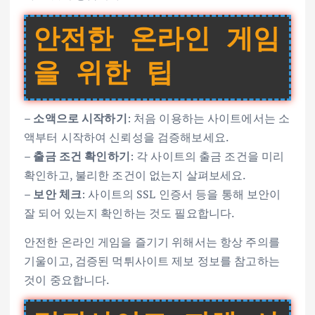
안전한 온라인 게임
을 위한 팁
–
소액으로 시작하기
: 처음 이용하는 사이트에서는 소
액부터 시작하여 신뢰성을 검증해보세요.
–
출금 조건 확인하기
: 각 사이트의 출금 조건을 미리
확인하고, 불리한 조건이 없는지 살펴보세요.
–
보안 체크
: 사이트의 SSL 인증서 등을 통해 보안이
잘 되어 있는지 확인하는 것도 필요합니다.
안전한 온라인 게임을 즐기기 위해서는 항상 주의를
기울이고, 검증된 먹튀사이트 제보 정보를 참고하는
것이 중요합니다.