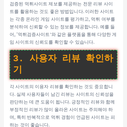
검증된 먹튀사이트 제보를 제공하는 전문 리뷰 사이
트를 활용하는 것도 좋은 방법입니다. 이러한 사이트
는 각종 온라인 게임 사이트를 평가하고, 먹튀 여부를
분석하여 신뢰할 수 있는 정보를 제공합니다. 예를 들
어, ‘먹튀검증사이트’와 같은 플랫폼을 통해 다양한 게
임 사이트의 신뢰도를 확인할 수 있습니다.
3. 사용자 리뷰 확인하
기
각 사이트의 이용자 리뷰를 확인하는 것도 중요합니
다. 실제 사용자들이 남긴 리뷰는 사이트의 신뢰성을
판단하는 데 큰 도움이 됩니다. 긍정적인 리뷰와 함께
부정적인 리뷰가 많이 올라온 사이트는 주의해야 하
며, 특히 반복적으로 먹튀 경험이 언급된 사이트는 피
하는 것이 좋습니다.