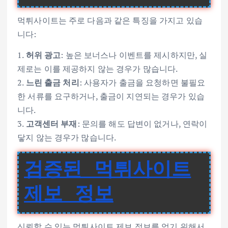
먹튀사이트는 주로 다음과 같은 특징을 가지고 있습
니다:
1.
허위 광고
: 높은 보너스나 이벤트를 제시하지만, 실
제로는 이를 제공하지 않는 경우가 많습니다.
2.
느린 출금 처리
: 사용자가 출금을 요청하면 불필요
한 서류를 요구하거나, 출금이 지연되는 경우가 있습
니다.
3.
고객센터 부재
: 문의를 해도 답변이 없거나, 연락이
닿지 않는 경우가 많습니다.
검증된 먹튀사이트
제보 정보
신뢰할 수 있는 먹튀사이트 제보 정보를 얻기 위해서