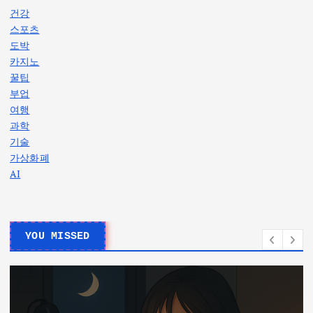
건강
스포츠
도박
카지노
꿀팁
부업
여행
과학
기술
가상화폐
AI
YOU MISSED