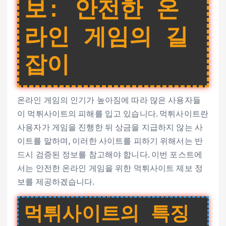
보: 안전한 온
라인 게임의 길
잡이
온라인 게임의 인기가 높아짐에 따라 많은 사용자들
이 먹튀사이트의 피해를 입고 있습니다. 먹튀사이트란
사용자가 게임을 진행한 뒤 상금을 지급하지 않는 사
이트를 말하며, 이러한 사이트를 피하기 위해서는 반
드시 검증된 정보를 참고해야 합니다. 이번 포스트에
서는 안전한 온라인 게임을 위한 먹튀사이트 제보 정
보를 제공하겠습니다.
먹튀사이트의 특징