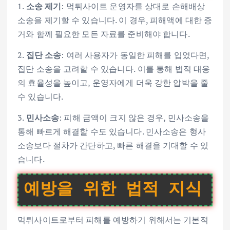
1.
소송 제기
: 먹튀사이트 운영자를 상대로 손해배상
소송을 제기할 수 있습니다. 이 경우, 피해액에 대한 증
거와 함께 필요한 모든 자료를 준비해야 합니다.
2.
집단 소송
: 여러 사용자가 동일한 피해를 입었다면,
집단 소송을 고려할 수 있습니다. 이를 통해 법적 대응
의 효율성을 높이고, 운영자에게 더욱 강한 압박을 줄
수 있습니다.
3.
민사소송
: 피해 금액이 크지 않은 경우, 민사소송을
통해 빠르게 해결할 수도 있습니다. 민사소송은 형사
소송보다 절차가 간단하고, 빠른 해결을 기대할 수 있
습니다.
예방을 위한 법적 지식
먹튀사이트로부터 피해를 예방하기 위해서는 기본적