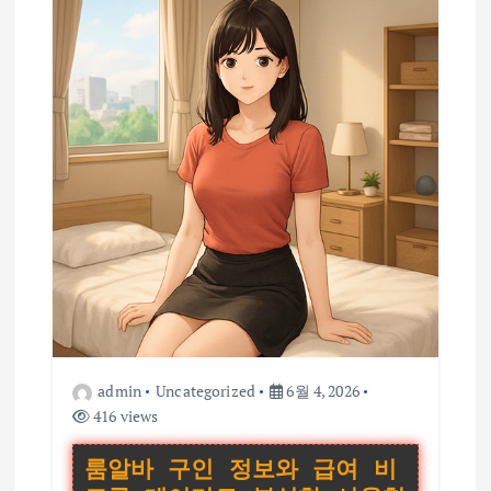
admin
Uncategorized
6월 4, 2026
416 views
룸알바 구인 정보와 급여 비