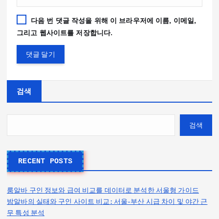
다음 번 댓글 작성을 위해 이 브라우저에 이름, 이메일,
그리고 웹사이트를 저장합니다.
검색
검색
RECENT POSTS
룸알바 구인 정보와 급여 비교를 데이터로 분석한 서울형 가이드
밤알바의 실태와 구인 사이트 비교: 서울-부산 시급 차이 및 야간 근
무 특성 분석