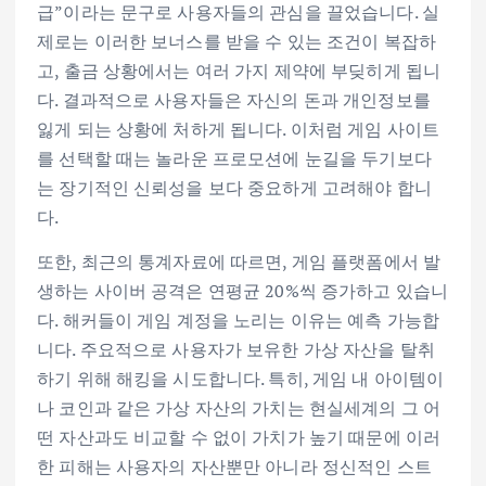
급”이라는 문구로 사용자들의 관심을 끌었습니다. 실
제로는 이러한 보너스를 받을 수 있는 조건이 복잡하
고, 출금 상황에서는 여러 가지 제약에 부딪히게 됩니
다. 결과적으로 사용자들은 자신의 돈과 개인정보를
잃게 되는 상황에 처하게 됩니다. 이처럼 게임 사이트
를 선택할 때는 놀라운 프로모션에 눈길을 두기보다
는 장기적인 신뢰성을 보다 중요하게 고려해야 합니
다.
또한, 최근의 통계자료에 따르면, 게임 플랫폼에서 발
생하는 사이버 공격은 연평균 20%씩 증가하고 있습니
다. 해커들이 게임 계정을 노리는 이유는 예측 가능합
니다. 주요적으로 사용자가 보유한 가상 자산을 탈취
하기 위해 해킹을 시도합니다. 특히, 게임 내 아이템이
나 코인과 같은 가상 자산의 가치는 현실세계의 그 어
떤 자산과도 비교할 수 없이 가치가 높기 때문에 이러
한 피해는 사용자의 자산뿐만 아니라 정신적인 스트