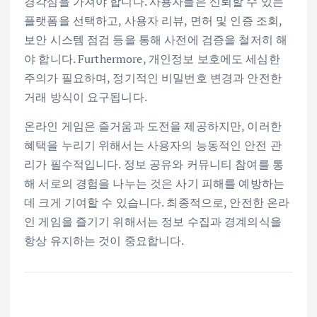
경각심을 가져야 합니다. 사용자들은 신뢰할 수 있는
플랫폼을 선택하고, 사용자 리뷰, 면허 및 인증 조회,
보안 시스템 점검 등을 통해 사전에 검증을 철저히 해
야 합니다. Furthermore, 개인정보 보호에도 세심한
주의가 필요하며, 정기적인 비밀번호 변경과 안전한
거래 방식이 요구됩니다.
온라인 게임은 즐거움과 도전을 제공하지만, 이러한
혜택을 누리기 위해서는 사용자의 능동적인 안전 관
리가 필수적입니다. 정보 공유와 커뮤니티 참여를 통
해 서로의 경험을 나누는 것은 사기 피해를 예방하는
데 크게 기여할 수 있습니다. 최종적으로, 안전한 온라
인 게임을 즐기기 위해서는 정보 수집과 경계의식을
항상 유지하는 것이 중요합니다.