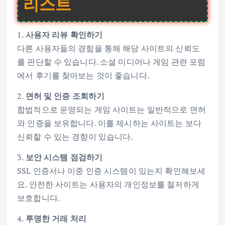
리스트
1.
사용자 리뷰 확인하기
다른 사용자들의 경험을 통해 해당 사이트의 신뢰도
를 판단할 수 있습니다. 소셜 미디어나 게임 관련 포럼
에서 후기를 찾아보는 것이 좋습니다.
2.
면허 및 인증 조회하기
합법적으로 운영되는 게임 사이트는 일반적으로 면허
와 인증을 보유합니다. 이를 제시하는 사이트는 보다
신뢰할 수 있는 경향이 있습니다.
3.
보안 시스템 점검하기
SSL 인증서나 이중 인증 시스템이 있는지 확인해보세
요. 안전한 사이트는 사용자의 개인정보를 철저하게
보호합니다.
4.
투명한 거래 처리