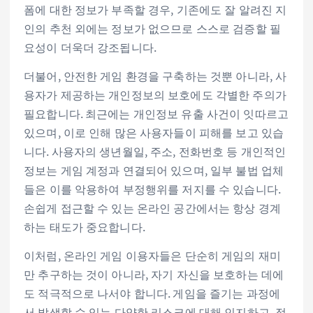
폼에 대한 정보가 부족할 경우, 기존에도 잘 알려진 지
인의 추천 외에는 정보가 없으므로 스스로 검증할 필
요성이 더욱더 강조됩니다.
더불어, 안전한 게임 환경을 구축하는 것뿐 아니라, 사
용자가 제공하는 개인정보의 보호에도 각별한 주의가
필요합니다. 최근에는 개인정보 유출 사건이 잇따르고
있으며, 이로 인해 많은 사용자들이 피해를 보고 있습
니다. 사용자의 생년월일, 주소, 전화번호 등 개인적인
정보는 게임 계정과 연결되어 있으며, 일부 불법 업체
들은 이를 악용하여 부정행위를 저지를 수 있습니다.
손쉽게 접근할 수 있는 온라인 공간에서는 항상 경계
하는 태도가 중요합니다.
이처럼, 온라인 게임 이용자들은 단순히 게임의 재미
만 추구하는 것이 아니라, 자기 자신을 보호하는 데에
도 적극적으로 나서야 합니다. 게임을 즐기는 과정에
서 발생할 수 있는 다양한 리스크에 대해 인지하고, 적