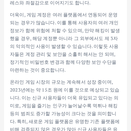
레스와 좌절감으로 이어지기도 합니다.
더욱이, 게임 계정은 여러 플랫폼에서 연동되어 운영
되는 경우가 많습니다. 이를 통해 사용자의 여러 개인
정보가 함께 위험에 처할 수 있으며, 만약 해킹이 발생
했을 경우, 해당 계정뿐 아니라 그 외부에서도 제 3자
의 악의적인 사용이 발생할 수 있습니다. 이렇듯 사용
자들은 계정 관리 및 보안을 소홀히 해서는 안 되며,
정기적인 비밀번호 변경과 함께 다양한 보안 수단을
마련하는 것이 중요합니다.
온라인 게임 시장의 규모는 계속해서 성장 중이며,
2023년에는 약 15조 원에 이를 것으로 예상되고 있습
니다. 이는 신규 사용자들이 더욱 유입되고 있다는 의
미로, 게임을 즐기는 인구가 늘어날수록 먹튀나 해킹
등의 범죄도 증가할 가능성이 크다는 것을 의미합니
다. 특히, 새로운 게임 플랫폼은 유명한 기존 플랫폼에
비해 검증되지 않은 경우가 많아 신규 사용자들은 유