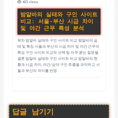
403 views
밤알바의 실태와 구인 사이트
비교: 서울-부산 시급 차이
및 야간 근무 특성 분석
목차 밤알바 실태와 구인 사이트 비교 밤알바의 실
태 및 특징 서울과 부산의 시급 차이 및 야간 근무의
특성 구인 사이트 비교와 선택 팁 자주 묻는 질문들
결론 밤알바 실태와 구인 사이트 비교 밤알바의 현
황과 시급 차이, 야간/심야 구인 흐름을 파악하고 서
울과 부산의 차이를 반영
답글 남기기