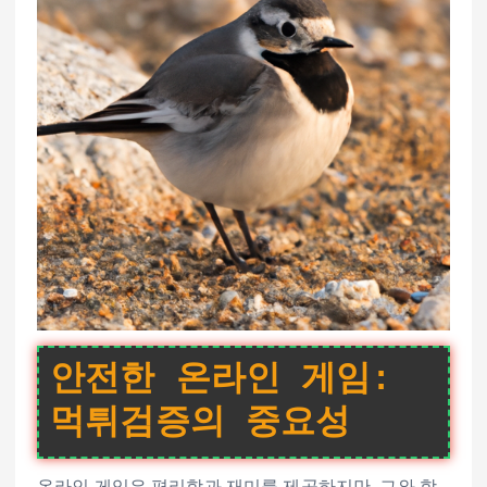
안전한 온라인 게임:
먹튀검증의 중요성
온라인 게임은 편리함과 재미를 제공하지만, 그와 함