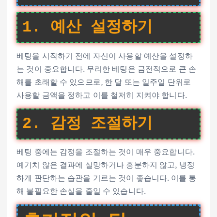
1. 예산 설정하기
베팅을 시작하기 전에 자신이 사용할 예산을 설정하
는 것이 중요합니다. 무리한 베팅은 금전적으로 큰 손
해를 초래할 수 있으므로, 한 달 또는 일주일 단위로
사용할 금액을 정하고 이를 철저히 지켜야 합니다.
2. 감정 조절하기
베팅 중에는 감정을 조절하는 것이 매우 중요합니다.
예기치 않은 결과에 실망하거나 흥분하지 않고, 냉정
하게 판단하는 습관을 기르는 것이 좋습니다. 이를 통
해 불필요한 손실을 줄일 수 있습니다.