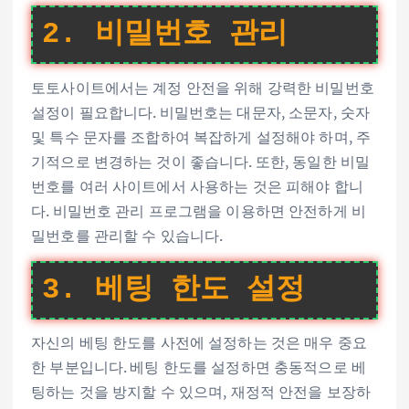
2. 비밀번호 관리
토토사이트에서는 계정 안전을 위해 강력한 비밀번호
설정이 필요합니다. 비밀번호는 대문자, 소문자, 숫자
및 특수 문자를 조합하여 복잡하게 설정해야 하며, 주
기적으로 변경하는 것이 좋습니다. 또한, 동일한 비밀
번호를 여러 사이트에서 사용하는 것은 피해야 합니
다. 비밀번호 관리 프로그램을 이용하면 안전하게 비
밀번호를 관리할 수 있습니다.
3. 베팅 한도 설정
자신의 베팅 한도를 사전에 설정하는 것은 매우 중요
한 부분입니다. 베팅 한도를 설정하면 충동적으로 베
팅하는 것을 방지할 수 있으며, 재정적 안전을 보장하