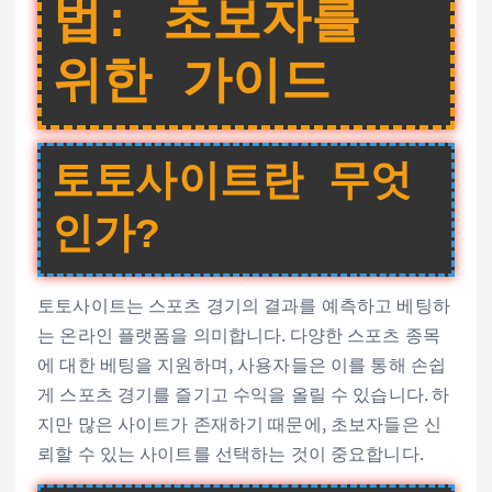
법: 초보자를
위한 가이드
토토사이트란 무엇
인가?
토토사이트는 스포츠 경기의 결과를 예측하고 베팅하
는 온라인 플랫폼을 의미합니다. 다양한 스포츠 종목
에 대한 베팅을 지원하며, 사용자들은 이를 통해 손쉽
게 스포츠 경기를 즐기고 수익을 올릴 수 있습니다. 하
지만 많은 사이트가 존재하기 때문에, 초보자들은 신
뢰할 수 있는 사이트를 선택하는 것이 중요합니다.