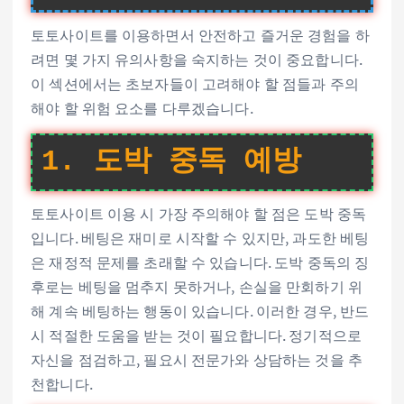
토토사이트를 이용하면서 안전하고 즐거운 경험을 하
려면 몇 가지 유의사항을 숙지하는 것이 중요합니다.
이 섹션에서는 초보자들이 고려해야 할 점들과 주의
해야 할 위험 요소를 다루겠습니다.
1. 도박 중독 예방
토토사이트 이용 시 가장 주의해야 할 점은 도박 중독
입니다. 베팅은 재미로 시작할 수 있지만, 과도한 베팅
은 재정적 문제를 초래할 수 있습니다. 도박 중독의 징
후로는 베팅을 멈추지 못하거나, 손실을 만회하기 위
해 계속 베팅하는 행동이 있습니다. 이러한 경우, 반드
시 적절한 도움을 받는 것이 필요합니다. 정기적으로
자신을 점검하고, 필요시 전문가와 상담하는 것을 추
천합니다.