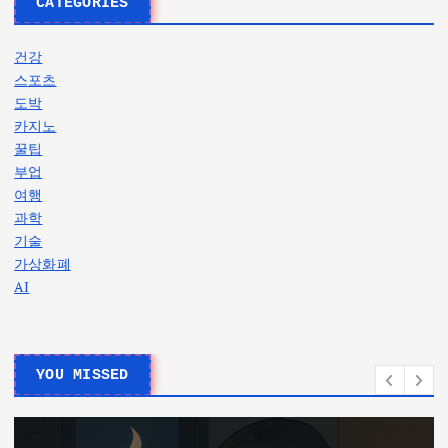
CATEGORIES
건강
스포츠
도박
카지노
꿀팁
부업
여행
과학
기술
가상화폐
AI
YOU MISSED