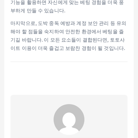
기능을 활용하면 자신에게 맞는 베팅 경험을 더욱 풍
부하게 만들 수 있습니다.
마지막으로, 도박 중독 예방과 계정 보안 관리 등 유의
해야 할 점들을 숙지하여 안전한 환경에서 베팅을 즐
기길 바랍니다. 이 모든 요소들이 결합된다면, 토토사
이트 이용이 더욱 즐겁고 보람찬 경험이 될 것입니다.