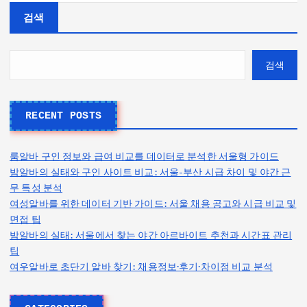
검색
검색
RECENT POSTS
룸알바 구인 정보와 급여 비교를 데이터로 분석한 서울형 가이드
밤알바의 실태와 구인 사이트 비교: 서울-부산 시급 차이 및 야간 근
무 특성 분석
여성알바를 위한 데이터 기반 가이드: 서울 채용 공고와 시급 비교 및
면접 팁
밤알바의 실태: 서울에서 찾는 야간 아르바이트 추천과 시간표 관리
팁
여우알바로 초단기 알바 찾기: 채용정보·후기·차이점 비교 분석