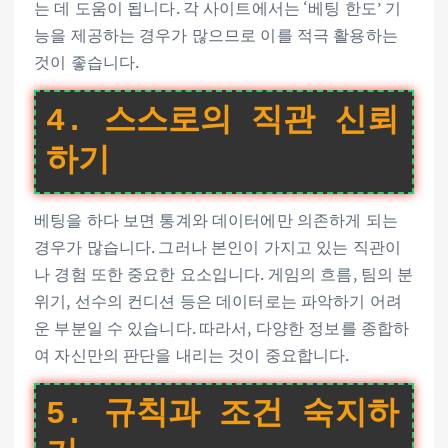
는 데 도움이 됩니다. 각 사이트에서는 ‘베팅 한도’ 기
능을 제공하는 경우가 많으므로 이를 적극 활용하는
것이 좋습니다.
4. 스스로의 직관 신뢰
하기
베팅을 하다 보면 통계와 데이터에만 의존하게 되는
경우가 많습니다. 그러나 본인이 가지고 있는 직관이
나 경험 또한 중요한 요소입니다. 게임의 흐름, 팀의 분
위기, 선수의 컨디션 등은 데이터로는 파악하기 어려
운 부분일 수 있습니다. 따라서, 다양한 정보를 종합하
여 자신만의 판단을 내리는 것이 중요합니다.
5. 규칙과 조건 숙지하