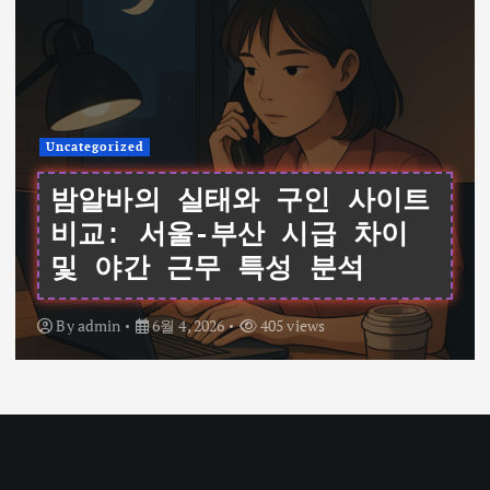
Uncategorized
여성알바를 위한 데이터 기반
가이드: 서울 채용 공고와 시
급 비교 및 면접 팁
By
admin
6월 4, 2026
344 views