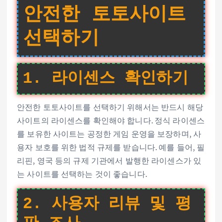
안전한 토토사이트
선택하기
1. 라이센스 확인하기
안전한 토토사이트를 선택하기 위해서는 반드시 해당
사이트의 라이센스를 확인해야 합니다. 정식 라이센스
를 보유한 사이트는 공정한 게임 운영을 보장하며, 사
용자 보호를 위한 법적 규제를 받습니다. 예를 들어, 필
리핀, 영국 등의 규제 기관에서 발행한 라이센스가 있
는 사이트를 선택하는 것이 좋습니다.
2. 사용자 리뷰 및 평