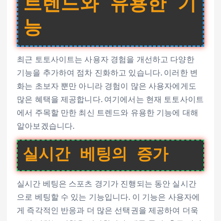
트렌드와 유용한 기
능
최근 토토사이트는 사용자 경험을 개선하고 다양한
기능을 추가하여 점차 진화하고 있습니다. 이러한 변
화는 초보자 뿐만 아니라 경험이 많은 사용자에게도
많은 혜택을 제공합니다. 여기에서는 현재 토토사이트
에서 주목할 만한 최신 트렌드와 유용한 기능에 대해
알아보겠습니다.
실시간 베팅의 증가
실시간 베팅은 스포츠 경기가 진행되는 동안 실시간
으로 베팅할 수 있는 기능입니다. 이 기능은 사용자에
게 즉각적인 반응과 더 많은 선택권을 제공하여 더욱