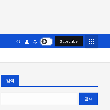
Subscribe
검색
검색