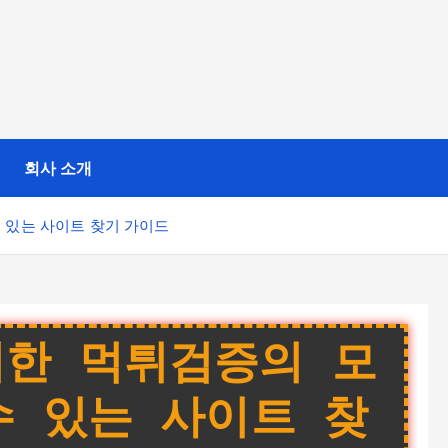
회사 소개
수 있는 사이트 찾기 가이드
위한 먹튀검증의 모
수 있는 사이트 찾