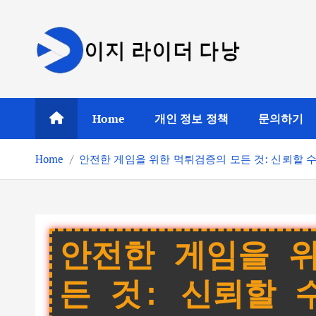
S
k
i
p
t
o
Home
개인 정보 정책
문의하기
c
o
Home
안전한 게임을 위한 먹튀검증의 모든 것: 신뢰할 
n
t
e
n
t
안전한 게임을 
든 것: 신뢰할 