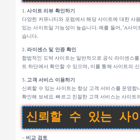
1.
사이트 리뷰 확인하기
다양한 커뮤니티와 포럼에서 해당 사이트에 대한 사용
있는 사이트일 가능성이 높습니다. 예를 들어, ‘A사
습니다.
2.
라이센스 및 인증 확인
합법적인 도박 사이트는 일반적으로 공식 라이센스를 
트 하단에서 확인할 수 있으며, 이를 통해 사이트의 
3.
고객 서비스 이용하기
신뢰할 수 있는 사이트는 항상 고객 서비스를 운영합
확인해 보세요. 빠르고 친절한 고객 서비스는 사이트
신뢰할 수 있는 사
–
비교 검토