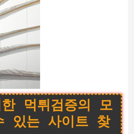
위한 먹튀검증의 모
수 있는 사이트 찾