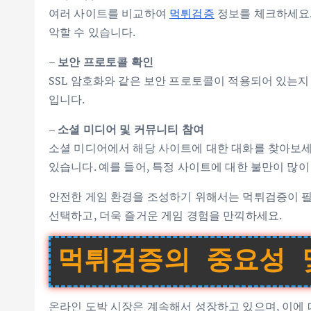
여러 사이트를 비교하여
먹튀검증
정보를 체크하세요.
악할 수 있습니다.
–
보안 프로토콜 확인
SSL 암호화와 같은 보안 프로토콜이 적용되어 있는지
입니다.
–
소셜 미디어 및 커뮤니티 참여
소셜 미디어에서 해당 사이트에 대한 대화를 찾아보세
있습니다. 예를 들어, 특정 사이트에 대한 불만이 많
안전한 게임 환경을 조성하기 위해서는 먹튀검증이 필
선택하고, 더욱 즐거운 게임 경험을 만끽하세요.
먹튀검증의 중요성 
온라인 도박 시장은 계속해서 성장하고 있으며, 이에 