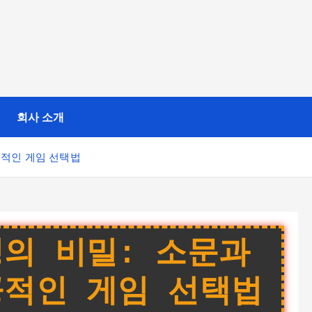
회사 소개
공적인 게임 선택법
의 비밀: 소문과
공적인 게임 선택법