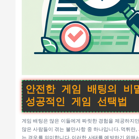
안전한 게임 배팅의 비
성공적인 게임 선택법
게임 배팅은 많은 이들에게 짜릿한 경험을 제공하지만,
많은 사람들이 겪는 불만사항 중 하나입니다. 먹튀란,
는 경우를 의미합니다. 이러한 사태를 예방하기 위해