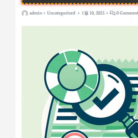
admin
Uncategorized
1월 10, 2025
0 Commen