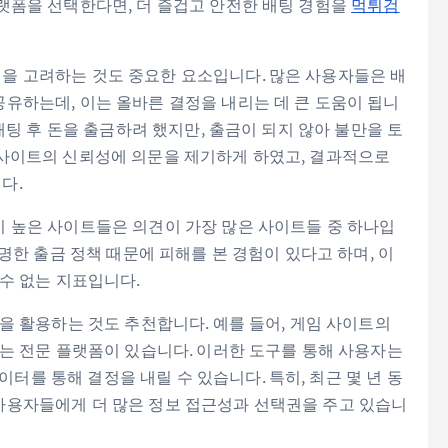
랫폼을 선택한다면, 더 즐겁고 안전한 배팅 경험을
먹튀검
을 고려하는 것도 중요한 요소입니다. 많은 사용자들은 배
유하는데, 이는 올바른 결정을 내리는 데 큰 도움이 됩니
 배팅 후 돈을 출금하려 했지만, 출금이 되지 않아 불만을 토
 사이트의 신뢰성에 의문을 제기하게 하였고, 결과적으로
다.
이 높은 사이트들은 의견이 가장 많은 사이트들 중 하나입
투명한 출금 정책 때문에 피해를 본 경험이 있다고 하며, 이
 수 없는 지표입니다.
툴을 활용하는 것도 추천합니다. 예를 들어, 게임 사이트의
하는 전문 플랫폼이 있습니다. 이러한 도구를 통해 사용자는
를 통해 결정을 내릴 수 있습니다. 특히, 최근 몇 년 동
사용자들에게 더 많은 정보 접근성과 선택권을 주고 있습니