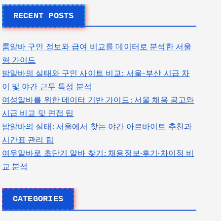
RECENT POSTS
룸알바 구인 정보와 급여 비교를 데이터로 분석한 서울
형 가이드
밤알바의 실태와 구인 사이트 비교: 서울-부산 시급 차
이 및 야간 근무 특성 분석
여성알바를 위한 데이터 기반 가이드: 서울 채용 공고와
시급 비교 및 면접 팁
밤알바의 실태: 서울에서 찾는 야간 아르바이트 추천과
시간표 관리 팁
여우알바로 초단기 알바 찾기: 채용정보·후기·차이점 비
교 분석
CATEGORIES