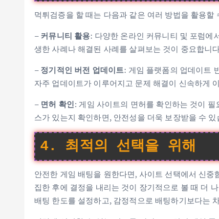
먹튀검증을 할 때는 다음과 같은 여러 방법을 활용할 
–
커뮤니티 활용
: 다양한 온라인 커뮤니티 및 포럼에
생한 사례나 해결된 사례를 살펴보는 것이 중요합니다
–
정기적인 버전 업데이트
: 게임 플랫폼의 업데이트
자주 업데이트가 이루어지고 문제 해결이 신속하게 
–
면허 확인
: 게임 사이트의 면허를 확인하는 것이 
스가 있는지 확인하면, 안전성을 더욱 보장받을 수 있
4. 최적의 선택을 위해
안전한 게임 배팅을 원한다면, 사이트 선택에서 신중함
집한 후에 결정을 내리는 것이 장기적으로 볼 때 더 
배팅 한도를 설정하고, 감정적으로 배팅하기보다는 차