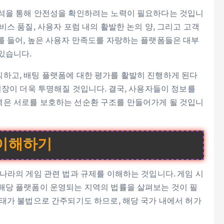
분석을 통해 안전성을 확인하려는 노력이 필요하다는 것입니
비스 품질, 사용자 포럼 내의 활발한 논의 양, 그리고 고객
를 들어, 높은 사용자 만족도를 자랑하는 플랫폼들은 대부
있습니다.
식하고, 배팅 플랫폼에 대한 평가를 활발히 진행하게 된다
 시장이 더욱 투명해질 것입니다. 결국, 사용자들이 정보를
력은 서로를 보호하는 선순환 구조를 만들어가게 될 것입니
 이해하기
 나라의 게임 관련 법과 규제를 이해하는 것입니다. 게임 시
 해당 플랫폼이 운영되는 지역의 법률을 살펴보는 것이 필
형태가 불법으로 간주되기도 하므로, 해당 국가 내에서 허가