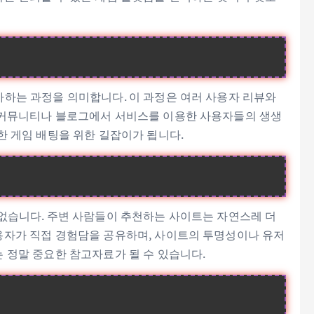
가하는 과정을 의미합니다. 이 과정은 여러 사용자 리뷰와
 커뮤니티나 블로그에서 서비스를 이용한 사용자들의 생생
한 게임 배팅을 위한 길잡이가 됩니다.
 없습니다. 주변 사람들이 추천하는 사이트는 자연스레 더
용자가 직접 경험담을 공유하며, 사이트의 투명성이나 유저
 정말 중요한 참고자료가 될 수 있습니다.