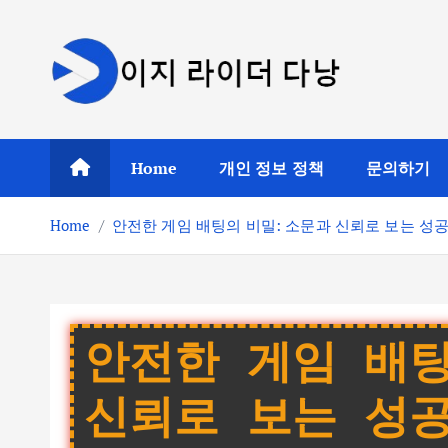
S
k
i
p
t
o
Home
개인 정보 정책
문의하기
c
o
Home
안전한 게임 배팅의 비밀: 소문과 신뢰로 보는 성
n
t
e
n
t
안전한 게임 배팅
신뢰로 보는 성